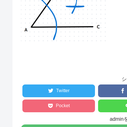
シ
Twitter
Pocket
admi