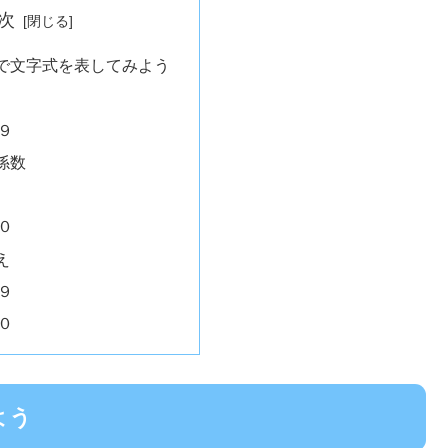
次
で文字式を表してみよう
９
係数
０
え
９
０
よう