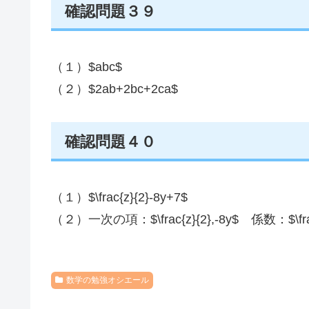
確認問題３９
（１）$abc$
（２）$2ab+2bc+2ca$
確認問題４０
（１）$\frac{z}{2}-8y+7$
（２）一次の項：$\frac{z}{2},-8y$ 係数：$\frac
数学の勉強オシエール