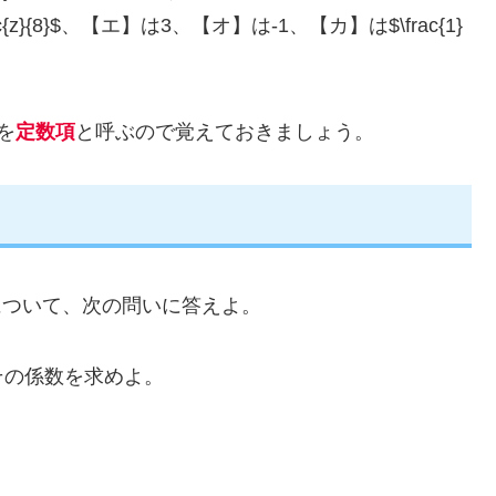
z}{8}$、【エ】は3、【オ】は-1、【カ】は$\frac{1}
を
定数項
と呼ぶので覚えておきましょう。
8y+7,5$について、次の問いに答えよ。
その係数を求めよ。