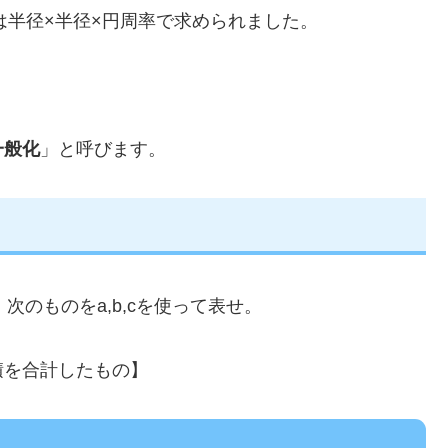
は半径×半径×円周率で求められました。
一般化
」と呼びます。
次のものをa,b,cを使って表せ。
積を合計したもの】