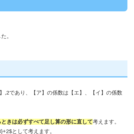
。
した。
【イ】,【ウ】,2であり、【ア】の係数は【エ】、【イ】の係数
るときは必ずすべて足し算の形に直して
考えます。
c{z}{8}+2$として考えます。