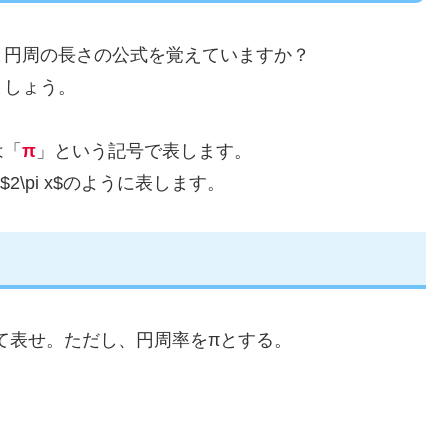
と円周の長さの公式を覚えていますか？
ましょう。
は「
π
」という記号で表します。
$2\pi x$のように表します。
て表せ。ただし、円周率をπとする。