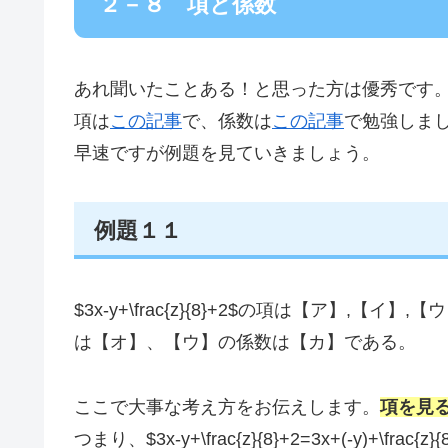
２－８ 項と係数
あれ聞いたことある！と思った方は優秀です
項は
この記事
で、係数は
この記事
で勉強しま
早速ですが例題を見ていきましょう。
例題１１
$3x-y+\frac{z}{8}+2$の項は【ア】,
は【オ】、【ウ】の係数は【カ】である。
ここで大事な考え方をお伝えします。
項を見
つまり、$3x-y+\frac{z}{8}+2=3x+(-y)+\fra