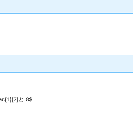
{1}{2}と-8$