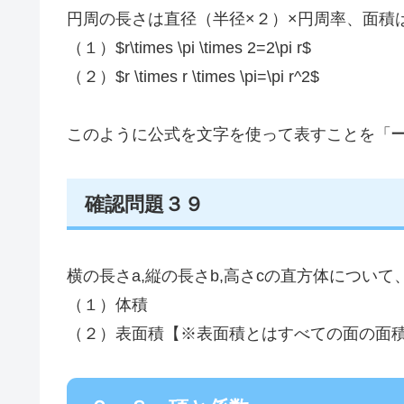
円周の長さは直径（半径×２）×円周率、面積
（１）$r\times \pi \times 2=2\pi r$
（２）$r \times r \times \pi=\pi r^2$
このように公式を文字を使って表すことを「
確認問題３９
横の長さa,縦の長さb,高さcの直方体について、
（１）体積
（２）表面積【※表面積とはすべての面の面